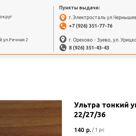
Пункты выдачи:
 округ
г. Электросталь ул.Черныше
+7 (926) 351-77-76
 ул.Речная 2
г. Орехово - Зуево, ул. Урицк
8 (926) 351-43-43
Ультра тонкий 
22/27/36
р.
140
/
1 pc