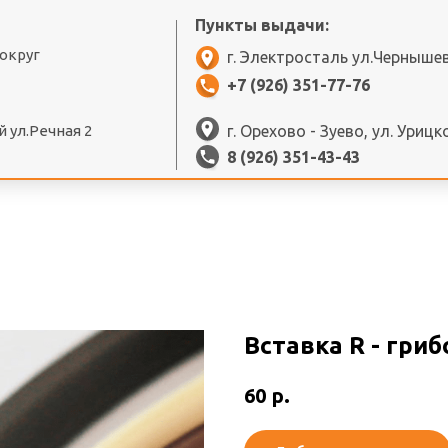
Пункты выдачи:
 округ
г. Электросталь ул.Черныше
+7 (926) 351-77-76
 ул.Речная 2
г. Орехово - Зуево, ул. Урицк
8 (926) 351-43-43
Вставка R - гри
р.
60