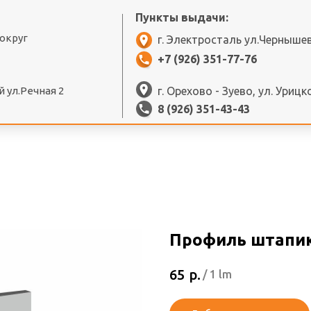
Пункты выдачи:
 округ
г. Электросталь ул.Черныше
+7 (926) 351-77-76
 ул.Речная 2
г. Орехово - Зуево, ул. Урицк
8 (926) 351-43-43
Профиль штапик
р.
65
/
1 lm