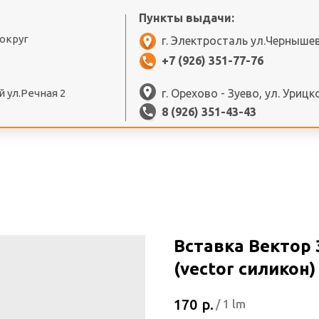
Пункты выдачи:
 округ
г. Электросталь ул.Черныше
+7 (926) 351-77-76
 ул.Речная 2
г. Орехово - Зуево, ул. Урицк
8 (926) 351-43-43
Вставка Вектор 
(vector силикон)
р.
170
/
1 lm