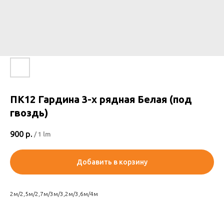
ПК12 Гардина 3-х рядная Белая (под
гвоздь)
900
р.
/
1 lm
Добавить в корзину
2м/2,5м/2,7м/3м/3,2м/3,6м/4м