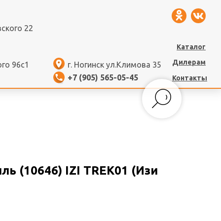
вского 22
Каталог
Дилерам
ого 96с1
г. Ногинск ул.Климова 35
+7 (905) 565-05-45
Контакты
ь (10646) IZI TREK01 (Изи