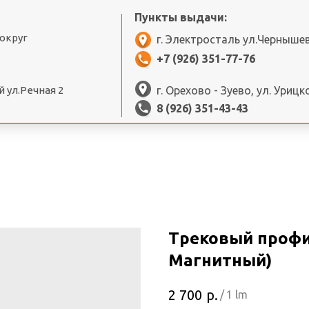
Пункты выдачи:
 округ
г. Электросталь ул.Черныше
+7 (926) 351-77-76
 ул.Речная 2
г. Орехово - Зуево, ул. Урицк
8 (926) 351-43-43
Трековый профил
Магнитный)
р.
2 700
/
1 lm